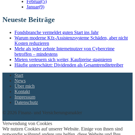
Februar
(5)
Januar
(9)
Neueste Beiträge
Fondsbranche vermeldet guten Start ins Jahr
Warum moderne Kfz-Assistenzsysteme Schäden, aber nicht
Kosten reduzieren
Mehr als jeder zehnte Internetnutzer von Cybercrime
betroffen – mindestens
Mieten verteuern sich weiter, Kaufpreise stagnieren
Häufig unterschätzt: Dividenden als Gesamtrenditetreiber
Start
News
Über mich
Kontakt
Impressum
Datenschutz
© 2026 Finanz- und Versicherungsmakler
twin Homepages
Verwendung von Cookies
Wir nutzen Cookies auf unserer Website. Einige von ihnen sind
notwendig während andere uns helfen, diese Website und Ihre