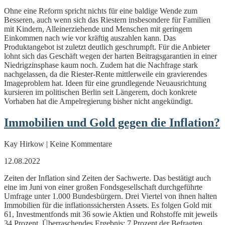
Ohne eine Reform spricht nichts für eine baldige Wende zum
Besseren, auch wenn sich das Riestern insbesondere für Familien
mit Kindern, Alleinerziehende und Menschen mit geringem
Einkommen nach wie vor kräftig auszahlen kann. Das
Produktangebot ist zuletzt deutlich geschrumpft. Für die Anbieter
lohnt sich das Geschäft wegen der harten Beitragsgarantien in einer
Niedrigzinsphase kaum noch. Zudem hat die Nachfrage stark
nachgelassen, da die Riester-Rente mittlerweile ein gravierendes
Imageproblem hat. Ideen für eine grundlegende Neuausrichtung
kursieren im politischen Berlin seit Längerem, doch konkrete
Vorhaben hat die Ampelregierung bisher nicht angekündigt.
Immobilien und Gold gegen die Inflation?
Kay Hirkow | Keine Kommentare
12.08.2022
Zeiten der Inflation sind Zeiten der Sachwerte. Das bestätigt auch
eine im Juni von einer großen Fondsgesellschaft durchgeführte
Umfrage unter 1.000 Bundesbürgern. Drei Viertel von ihnen halten
Immobilien für die inflationssichersten Assets. Es folgen Gold mit
61, Investmentfonds mit 36 sowie Aktien und Rohstoffe mit jeweils
34 Prozent. Überraschendes Ergebnis: 7 Prozent der Befragten