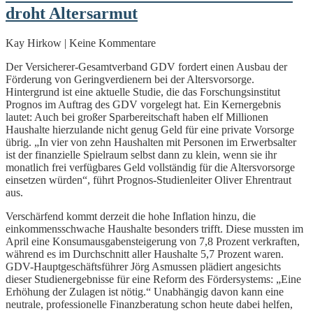
droht Altersarmut
Kay Hirkow | Keine Kommentare
Der Versicherer-Gesamtverband GDV fordert einen Ausbau der
Förderung von Geringverdienern bei der Altersvorsorge.
Hintergrund ist eine aktuelle Studie, die das Forschungsinstitut
Prognos im Auftrag des GDV vorgelegt hat. Ein Kernergebnis
lautet: Auch bei großer Sparbereitschaft haben elf Millionen
Haushalte hierzulande nicht genug Geld für eine private Vorsorge
übrig. „In vier von zehn Haushalten mit Personen im Erwerbsalter
ist der finanzielle Spielraum selbst dann zu klein, wenn sie ihr
monatlich frei verfügbares Geld vollständig für die Altersvorsorge
einsetzen würden“, führt Prognos-Studienleiter Oliver Ehrentraut
aus.
Verschärfend kommt derzeit die hohe Inflation hinzu, die
einkommensschwache Haushalte besonders trifft. Diese mussten im
April eine Konsumausgabensteigerung von 7,8 Prozent verkraften,
während es im Durchschnitt aller Haushalte 5,7 Prozent waren.
GDV-Hauptgeschäftsführer Jörg Asmussen plädiert angesichts
dieser Studienergebnisse für eine Reform des Fördersystems: „Eine
Erhöhung der Zulagen ist nötig.“ Unabhängig davon kann eine
neutrale, professionelle Finanzberatung schon heute dabei helfen,