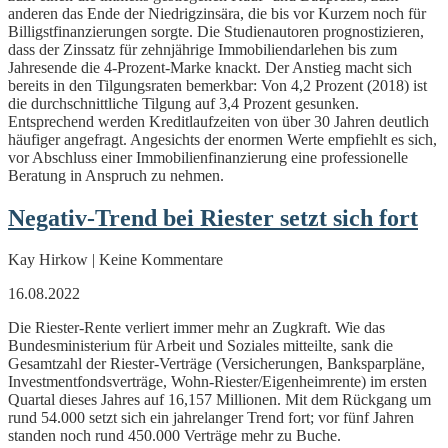
anderen das Ende der Niedrigzinsära, die bis vor Kurzem noch für
Billigstfinanzierungen sorgte. Die Studienautoren prognostizieren,
dass der Zinssatz für zehnjährige Immobiliendarlehen bis zum
Jahresende die 4-Prozent-Marke knackt. Der Anstieg macht sich
bereits in den Tilgungsraten bemerkbar: Von 4,2 Prozent (2018) ist
die durchschnittliche Tilgung auf 3,4 Prozent gesunken.
Entsprechend werden Kreditlaufzeiten von über 30 Jahren deutlich
häufiger angefragt. Angesichts der enormen Werte empfiehlt es sich,
vor Abschluss einer Immobilienfinanzierung eine professionelle
Beratung in Anspruch zu nehmen.
Negativ-Trend bei Riester setzt sich fort
Kay Hirkow | Keine Kommentare
16.08.2022
Die Riester-Rente verliert immer mehr an Zugkraft. Wie das
Bundesministerium für Arbeit und Soziales mitteilte, sank die
Gesamtzahl der Riester-Verträge (Versicherungen, Banksparpläne,
Investmentfondsverträge, Wohn-Riester/Eigenheimrente) im ersten
Quartal dieses Jahres auf 16,157 Millionen. Mit dem Rückgang um
rund 54.000 setzt sich ein jahrelanger Trend fort; vor fünf Jahren
standen noch rund 450.000 Verträge mehr zu Buche.