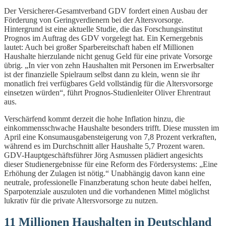
Der Versicherer-Gesamtverband GDV fordert einen Ausbau der
Förderung von Geringverdienern bei der Altersvorsorge.
Hintergrund ist eine aktuelle Studie, die das Forschungsinstitut
Prognos im Auftrag des GDV vorgelegt hat. Ein Kernergebnis
lautet: Auch bei großer Sparbereitschaft haben elf Millionen
Haushalte hierzulande nicht genug Geld für eine private Vorsorge
übrig. „In vier von zehn Haushalten mit Personen im Erwerbsalter
ist der finanzielle Spielraum selbst dann zu klein, wenn sie ihr
monatlich frei verfügbares Geld vollständig für die Altersvorsorge
einsetzen würden“, führt Prognos-Studienleiter Oliver Ehrentraut
aus.
Verschärfend kommt derzeit die hohe Inflation hinzu, die
einkommensschwache Haushalte besonders trifft. Diese mussten im
April eine Konsumausgabensteigerung von 7,8 Prozent verkraften,
während es im Durchschnitt aller Haushalte 5,7 Prozent waren.
GDV-Hauptgeschäftsführer Jörg Asmussen plädiert angesichts
dieser Studienergebnisse für eine Reform des Fördersystems: „Eine
Erhöhung der Zulagen ist nötig.“ Unabhängig davon kann eine
neutrale, professionelle Finanzberatung schon heute dabei helfen,
Sparpotenziale auszuloten und die vorhandenen Mittel möglichst
lukrativ für die private Altersvorsorge zu nutzen.
11 Millionen Haushalten in Deutschland