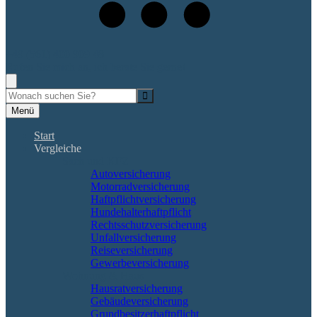
+49 (561) 400 909 48
Rufen Sie mich an, ich berate Sie gerne!
Suche
Menü
Start
Vergleiche
Sach und KFZ
Autoversicherung
Motorradversicherung
Haftpflichtversicherung
Hundehalterhaftpflicht
Rechtsschutzversicherung
Unfallversicherung
Reiseversicherung
Gewerbeversicherung
Wohnung & Haus
Hausratversicherung
Gebäudeversicherung
Grundbesitzerhaftpflicht