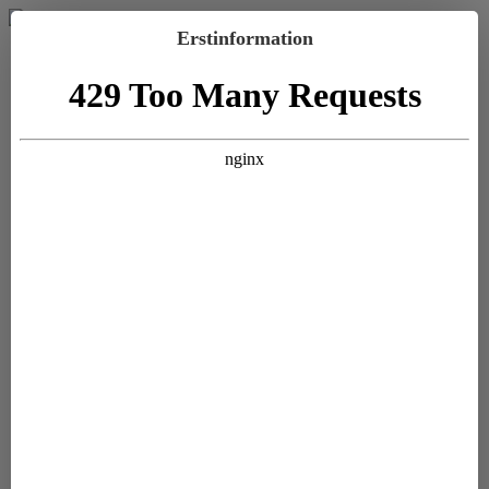
Erstinformation