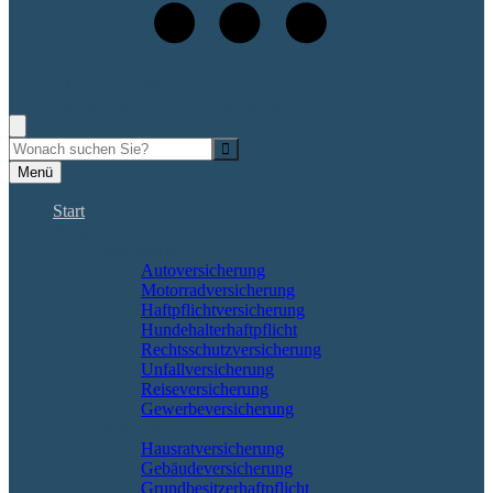
+49 (561) 400 909 48
Rufen Sie mich an, ich berate Sie gerne!
Suche
Menü
Start
Vergleiche
Sach und KFZ
Autoversicherung
Motorradversicherung
Haftpflichtversicherung
Hundehalterhaftpflicht
Rechtsschutzversicherung
Unfallversicherung
Reiseversicherung
Gewerbeversicherung
Wohnung & Haus
Hausratversicherung
Gebäudeversicherung
Grundbesitzerhaftpflicht