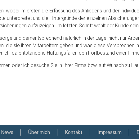
ten, wobei im ersten die Erfassung des Anliegens und der individu
unterbreitet und die Hintergründe der einzelnen Absicherungen/ V
Versicherungen aufzuzeigen. Im letzten Schritt wählt der Kunde s
orsorge und dementsprechend natürlich in der Lage, nicht nur Arb
, die sie ihren Mitarbeitern geben und was diese Versprechen im
derlich, da entstandene Haftungsfallen den Fortbestand einer Fir
mmen oder ich besuche Sie in Ihrer Firma bzw. auf Wunsch zu Ha
News
Über mich
Kontakt
Impressum