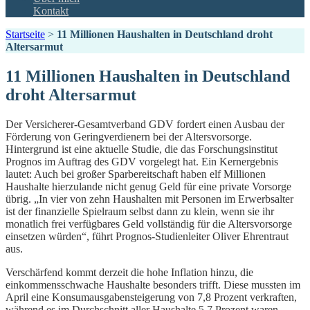
Kontakt
Startseite
>
11 Millionen Haushalten in Deutschland droht
Altersarmut
11 Millionen Haushalten in Deutschland
droht Altersarmut
Der Versicherer-Gesamtverband GDV fordert einen Ausbau der
Förderung von Geringverdienern bei der Altersvorsorge.
Hintergrund ist eine aktuelle Studie, die das Forschungsinstitut
Prognos im Auftrag des GDV vorgelegt hat. Ein Kernergebnis
lautet: Auch bei großer Sparbereitschaft haben elf Millionen
Haushalte hierzulande nicht genug Geld für eine private Vorsorge
übrig. „In vier von zehn Haushalten mit Personen im Erwerbsalter
ist der finanzielle Spielraum selbst dann zu klein, wenn sie ihr
monatlich frei verfügbares Geld vollständig für die Altersvorsorge
einsetzen würden“, führt Prognos-Studienleiter Oliver Ehrentraut
aus.
Verschärfend kommt derzeit die hohe Inflation hinzu, die
einkommensschwache Haushalte besonders trifft. Diese mussten im
April eine Konsumausgabensteigerung von 7,8 Prozent verkraften,
während es im Durchschnitt aller Haushalte 5,7 Prozent waren.