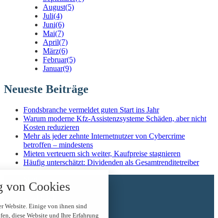
August
(5)
Juli
(4)
Juni
(6)
Mai
(7)
April
(7)
März
(6)
Februar
(5)
Januar
(9)
Neueste Beiträge
Fondsbranche vermeldet guten Start ins Jahr
Warum moderne Kfz-Assistenzsysteme Schäden, aber nicht
Kosten reduzieren
Mehr als jeder zehnte Internetnutzer von Cybercrime
betroffen – mindestens
Mieten verteuern sich weiter, Kaufpreise stagnieren
Häufig unterschätzt: Dividenden als Gesamtrenditetreiber
nstellungen
Start
 über alle verwendeten Cookies und
 von Cookies
News
t folgende Kategorien zu akzeptieren
Über mich
blockieren.
Kontakt
r Website. Einige von ihnen sind
Impressum
en, diese Website und Ihre Erfahrung