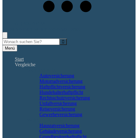
+49 (561) 400 909 48
Rufen Sie mich an, ich berate Sie gerne!
Suche
Menü
Start
Vergleiche
Sach und KFZ
Autoversicherung
Motorradversicherung
Haftpflichtversicherung
Hundehalterhaftpflicht
Rechtsschutzversicherung
Unfallversicherung
Reiseversicherung
Gewerbeversicherung
Wohnung & Haus
Hausratversicherung
Gebäudeversicherung
Grundbesitzerhaftpflicht