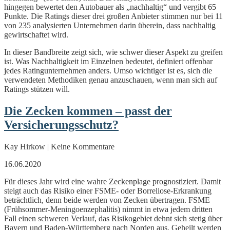
hingegen bewertet den Autobauer als „nachhaltig“ und vergibt 65
Punkte. Die Ratings dieser drei großen Anbieter stimmen nur bei 11
von 235 analysierten Unternehmen darin überein, dass nachhaltig
gewirtschaftet wird.
In dieser Bandbreite zeigt sich, wie schwer dieser Aspekt zu greifen
ist. Was Nachhaltigkeit im Einzelnen bedeutet, definiert offenbar
jedes Ratingunternehmen anders. Umso wichtiger ist es, sich die
verwendeten Methodiken genau anzuschauen, wenn man sich auf
Ratings stützen will.
Die Zecken kommen – passt der
Versicherungsschutz?
Kay Hirkow | Keine Kommentare
16.06.2020
Für dieses Jahr wird eine wahre Zeckenplage prognostiziert. Damit
steigt auch das Risiko einer FSME- oder Borreliose-Erkrankung
beträchtlich, denn beide werden von Zecken übertragen. FSME
(Frühsommer-Meningoenzephalitis) nimmt in etwa jedem dritten
Fall einen schweren Verlauf, das Risikogebiet dehnt sich stetig über
Bayern und Baden-Württemberg nach Norden aus. Geheilt werden