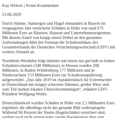
Kay Hirkow | Keine Kommentare
23.06.2020
Durch Stürme, Starkregen und Hagel entstanden in Bayern im
vergangenen Jahr versicherte Schäden in Höhe von rund 675
Millionen Euro an Häusern, Hausrat und Unternehmenseigentum.
Mit diesem Anteil von knapp einem Drittel an den gesamten
Aufwendungen führt der Freistaat die Schadensbilanz des
Gesamtverbands der Deutschen Versicherungswirtschaft (GDV) mit
weitem Abstand an.
Nordrhein-Westfalen folgt dahinter mit einem nur gut halb so hohen
Schadensvolumen (348 Millionen), in Hessen wurden 208
Millionen, in Baden-Württemberg 177 Millionen und in
Niedersachsen 153 Millionen Euro zur Schadensregulierung
aufgewendet. „Das Jahr 2019 ist charakteristisch für Extremwetter
in Deutschland mit einigen schweren Stürmen, großer Hitze und
zum Teil starken lokalen Überschwemmungen“, erläutert GDV-
Präsident Wolfgang Weiler.
Deutschlandweit wurden Schäden in Höhe von 2,1 Milliarden Euro
registriert, die allerdings nicht das gesamte Bild widerspiegeln:
Während 94 Prozent der Sturm-/Hagelschäden versichert sind,
verfügt noch nicht einmal jeder zweite Hausbesitzer über eine