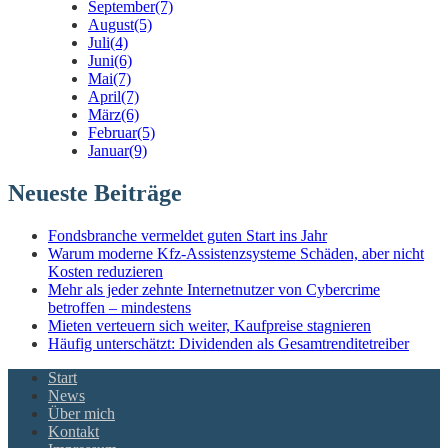
September
(7)
August
(5)
Juli
(4)
Juni
(6)
Mai
(7)
April
(7)
März
(6)
Februar
(5)
Januar
(9)
Neueste Beiträge
Fondsbranche vermeldet guten Start ins Jahr
Warum moderne Kfz-Assistenzsysteme Schäden, aber nicht
Kosten reduzieren
Mehr als jeder zehnte Internetnutzer von Cybercrime
betroffen – mindestens
Mieten verteuern sich weiter, Kaufpreise stagnieren
Häufig unterschätzt: Dividenden als Gesamtrenditetreiber
Start
News
Über mich
Kontakt