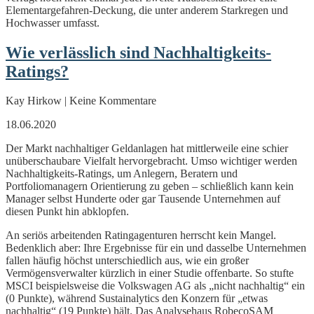
Elementargefahren-Deckung, die unter anderem Starkregen und
Hochwasser umfasst.
Wie verlässlich sind Nachhaltigkeits-
Ratings?
Kay Hirkow | Keine Kommentare
18.06.2020
Der Markt nachhaltiger Geldanlagen hat mittlerweile eine schier
unüberschaubare Vielfalt hervorgebracht. Umso wichtiger werden
Nachhaltigkeits-Ratings, um Anlegern, Beratern und
Portfoliomanagern Orientierung zu geben – schließlich kann kein
Manager selbst Hunderte oder gar Tausende Unternehmen auf
diesen Punkt hin abklopfen.
An seriös arbeitenden Ratingagenturen herrscht kein Mangel.
Bedenklich aber: Ihre Ergebnisse für ein und dasselbe Unternehmen
fallen häufig höchst unterschiedlich aus, wie ein großer
Vermögensverwalter kürzlich in einer Studie offenbarte. So stufte
MSCI beispielsweise die Volkswagen AG als „nicht nachhaltig“ ein
(0 Punkte), während Sustainalytics den Konzern für „etwas
nachhaltig“ (19 Punkte) hält. Das Analysehaus RobecoSAM