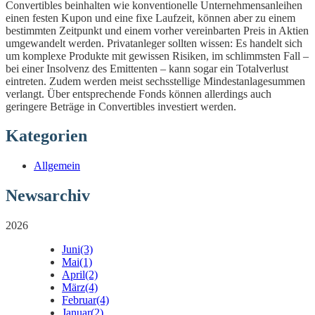
Convertibles beinhalten wie konventionelle Unternehmensanleihen
einen festen Kupon und eine fixe Laufzeit, können aber zu einem
bestimmten Zeitpunkt und einem vorher vereinbarten Preis in Aktien
umgewandelt werden. Privatanleger sollten wissen: Es handelt sich
um komplexe Produkte mit gewissen Risiken, im schlimmsten Fall –
bei einer Insolvenz des Emittenten – kann sogar ein Totalverlust
eintreten. Zudem werden meist sechsstellige Mindestanlagesummen
verlangt. Über entsprechende Fonds können allerdings auch
geringere Beträge in Convertibles investiert werden.
Kategorien
Allgemein
Newsarchiv
2026
Juni
(3)
Mai
(1)
April
(2)
März
(4)
Februar
(4)
Januar
(2)