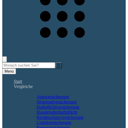
+49 (561) 400 909 48
Rufen Sie mich an, ich berate Sie gerne!
Suche
Menü
Start
Vergleiche
Sach und KFZ
Autoversicherung
Motorradversicherung
Haftpflichtversicherung
Hundehalterhaftpflicht
Rechtsschutzversicherung
Unfallversicherung
Reiseversicherung