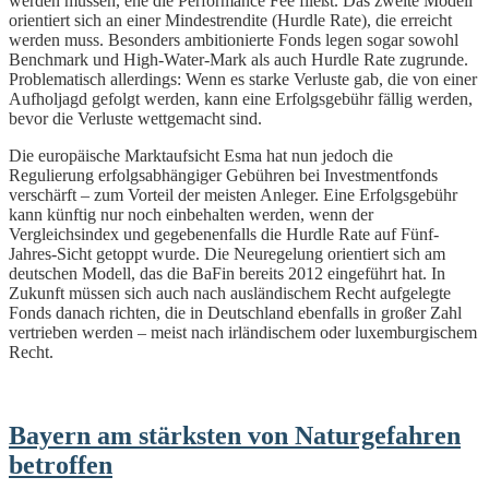
werden müssen, ehe die Performance Fee fließt. Das zweite Modell
orientiert sich an einer Mindestrendite (Hurdle Rate), die erreicht
werden muss. Besonders ambitionierte Fonds legen sogar sowohl
Benchmark und High-Water-Mark als auch Hurdle Rate zugrunde.
Problematisch allerdings: Wenn es starke Verluste gab, die von einer
Aufholjagd gefolgt werden, kann eine Erfolgsgebühr fällig werden,
bevor die Verluste wettgemacht sind.
Die europäische Marktaufsicht Esma hat nun jedoch die
Regulierung erfolgsabhängiger Gebühren bei Investmentfonds
verschärft – zum Vorteil der meisten Anleger. Eine Erfolgsgebühr
kann künftig nur noch einbehalten werden, wenn der
Vergleichsindex und gegebenenfalls die Hurdle Rate auf Fünf-
Jahres-Sicht getoppt wurde. Die Neuregelung orientiert sich am
deutschen Modell, das die BaFin bereits 2012 eingeführt hat. In
Zukunft müssen sich auch nach ausländischem Recht aufgelegte
Fonds danach richten, die in Deutschland ebenfalls in großer Zahl
vertrieben werden – meist nach irländischem oder luxemburgischem
Recht.
Bayern am stärksten von Naturgefahren
betroffen