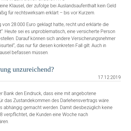
ine Klausel, der zufolge bei Auslandsaufenthalt kein Geld
ig für rechtswirksam erklärt – bis vor Kurzem.
von 28.000 Euro geklagt hatte, recht und erklärte die
lt“. Heute sei es unproblematisch, eine versicherte Person
bestellen. Darauf können sich andere Versicherungsnehmer
urteil“, das nur für diesen konkreten Fall gilt. Auch in
lausel befassen müssen.
rung unzureichend?
17.12.2019
der Bank den Eindruck, dass eine mit angebotene
 für das Zustandekommen des Darlehensvertrags wäre.
ss abhängig gemacht werden. Damit diesbezüglich keine
18 verpflichtet, die Kunden eine Woche nach
ären.