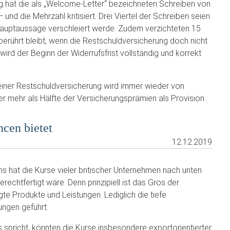
hat die als „Welcome-Letter“ bezeichneten Schreiben von
d die Mehrzahl kritisiert. Drei Viertel der Schreiben seien
Hauptaussage verschleiert werde. Zudem verzichteten 15
berührt bleibt, wenn die Restschuldversicherung doch nicht
ird der Beginn der Widerrufsfrist vollständig und korrekt
einer Restschuldversicherung wird immer wieder von
ter mehr als Hälfte der Versicherungsprämien als Provision.
cen bietet
12.12.2019
s hat die Kurse vieler britischer Unternehmen nach unten
rechtfertigt wäre. Denn prinzipiell ist das Gros der
gte Produkte und Leistungen. Lediglich die tiefe
ungen geführt.
 spricht, könnten die Kurse insbesondere exportorientierter