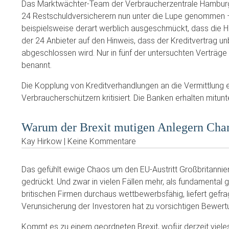
Das Marktwächter-Team der Verbraucherzentrale Hamburg 
24 Restschuldversicherern nun unter die Lupe genommen – un
beispielsweise derart werblich ausgeschmückt, dass die 
der 24 Anbieter auf den Hinweis, dass der Kreditvertrag un
abgeschlossen wird. Nur in fünf der untersuchten Verträge w
benannt.
Die Kopplung von Kreditverhandlungen an die Vermittlung 
Verbraucherschützern kritisiert. Die Banken erhalten mitun
Warum der Brexit mutigen Anlegern Chan
Kay Hirkow | Keine Kommentare
Das gefühlt ewige Chaos um den EU-Austritt Großbritannien
gedrückt. Und zwar in vielen Fällen mehr, als fundamental ge
britischen Firmen durchaus wettbewerbsfähig, liefert gefra
Verunsicherung der Investoren hat zu vorsichtigen Bewert
Kommt es zu einem geordneten Brexit, wofür derzeit vieles