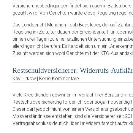
Versicherungsbedingungen findet sich auch in Badstubers e
gezahlt wird. Von Gerichten wurde diese Regelung regelmäß
Das Landgericht München I gab Badstuber, der auf Zahlung 
Regelung im Zeitalter dauernder Erreichbarkeit für „überho
binnen drei Tagen zu einer ärztlichen Untersuchung einzu
allerdings nicht berufen: Es handelt sich um ein „Anerkenntnis
Zukunft werden sich wohl Gerichte mit der KTG-Auslandsk
Restschuldversicherer: Widerrufs-Aufklä
Kay Hirkow | Keine Kommentare
Viele Kreditkunden gewinnen im Verlauf ihrer Beratung in 
Restschuldversicherung förderlich oder sogar notwendig
Dieser darf jedoch nicht von einem Versicherungsabschlu
Missverständnisse entstehen, sind die Versicherer seit 20
Vertragsabschluss deutlich über ihr Widerrufsrecht aufzukl