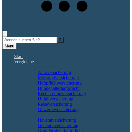
+49 (561) 400 909 48
Rufen Sie mich an, ich berate Sie gerne!
Suche
Menü
Start
Vergleiche
Sach und KFZ
Autoversicherung
Motorradversicherung
Haftpflichtversicherung
Hundehalterhaftpflicht
Rechtsschutzversicherung
Unfallversicherung
Reiseversicherung
Gewerbeversicherung
Wohnung & Haus
Hausratversicherung
Gebäudeversicherung
Grundbesitzerhaftpflicht