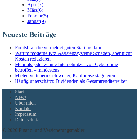
April
(7)
März
(6)
Februar
(5)
Januar
(9)
Neueste Beiträge
Fondsbranche vermeldet guten Start ins Jahr
Warum moderne Kfz-Assistenzsysteme Schäden, aber nicht
Kosten reduzieren
Mehr als jeder zehnte Internetnutzer von Cybercrime
betroffen – mindestens
Mieten verteuern sich weiter, Kaufpreise stagnieren
Häufig unterschätzt: Dividenden als Gesamtrenditetreiber
Start
News
Über mich
Kontakt
Impressum
Datenschutz
© 2026 Finanz- und Versicherungsmakler
twin Homepages