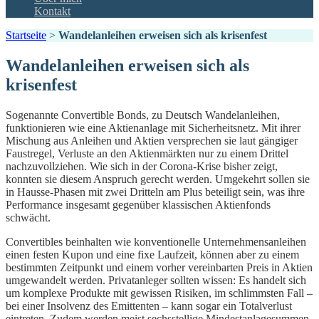
Kontakt
Startseite
>
Wandelanleihen erweisen sich als krisenfest
Wandelanleihen erweisen sich als
krisenfest
Sogenannte Convertible Bonds, zu Deutsch Wandelanleihen,
funktionieren wie eine Aktienanlage mit Sicherheitsnetz. Mit ihrer
Mischung aus Anleihen und Aktien versprechen sie laut gängiger
Faustregel, Verluste an den Aktienmärkten nur zu einem Drittel
nachzuvollziehen. Wie sich in der Corona-Krise bisher zeigt,
konnten sie diesem Anspruch gerecht werden. Umgekehrt sollen sie
in Hausse-Phasen mit zwei Dritteln am Plus beteiligt sein, was ihre
Performance insgesamt gegenüber klassischen Aktienfonds
schwächt.
Convertibles beinhalten wie konventionelle Unternehmensanleihen
einen festen Kupon und eine fixe Laufzeit, können aber zu einem
bestimmten Zeitpunkt und einem vorher vereinbarten Preis in Aktien
umgewandelt werden. Privatanleger sollten wissen: Es handelt sich
um komplexe Produkte mit gewissen Risiken, im schlimmsten Fall –
bei einer Insolvenz des Emittenten – kann sogar ein Totalverlust
eintreten. Zudem werden meist sechsstellige Mindestanlagesummen