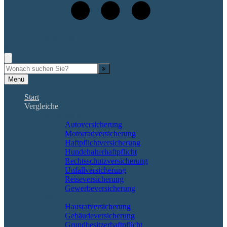
+49 (561) 400 909 48
Rufen Sie mich an, ich berate Sie gerne!
Suche
Menü
Start
Vergleiche
Sach und KFZ
Autoversicherung
Motorradversicherung
Haftpflichtversicherung
Hundehalterhaftpflicht
Rechtsschutzversicherung
Unfallversicherung
Reiseversicherung
Gewerbeversicherung
Wohnung & Haus
Hausratversicherung
Gebäudeversicherung
Grundbesitzerhaftpflicht