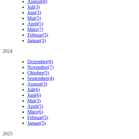
August
(8)
Juli
(3)
Juni
(3)
Mai
(5)
April
(5)
März
(7)
Februar
(5)
Januar
(3)
2024
Dezember
(6)
November
(7)
Oktober
(5)
September
(4)
August
(3)
Juli
(6)
Juni
(6)
Mai
(3)
April
(5)
März
(6)
Februar
(5)
Januar
(5)
2023