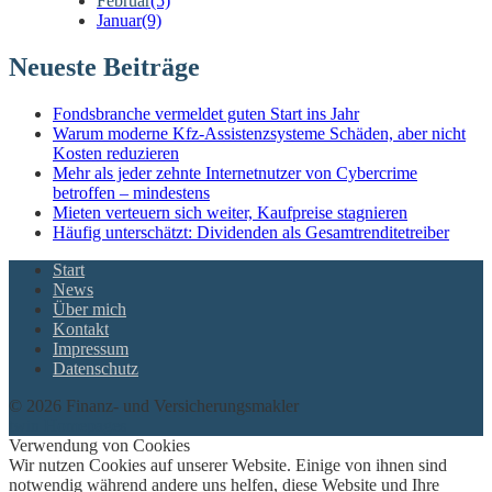
Februar
(5)
Januar
(9)
Neueste Beiträge
Fondsbranche vermeldet guten Start ins Jahr
Warum moderne Kfz-Assistenzsysteme Schäden, aber nicht
Kosten reduzieren
Mehr als jeder zehnte Internetnutzer von Cybercrime
betroffen – mindestens
Mieten verteuern sich weiter, Kaufpreise stagnieren
Häufig unterschätzt: Dividenden als Gesamtrenditetreiber
Start
News
Über mich
Kontakt
Impressum
Datenschutz
© 2026 Finanz- und Versicherungsmakler
twin Homepages
Verwendung von Cookies
Wir nutzen Cookies auf unserer Website. Einige von ihnen sind
notwendig während andere uns helfen, diese Website und Ihre