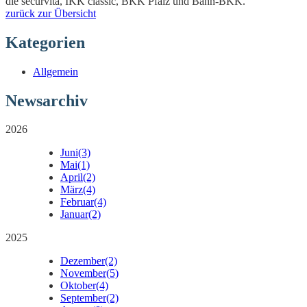
die securvita, IKK classic, BKK Pfalz und Bahn-BKK.
zurück zur Übersicht
Kategorien
Allgemein
Newsarchiv
2026
Juni
(3)
Mai
(1)
April
(2)
März
(4)
Februar
(4)
Januar
(2)
2025
Dezember
(2)
November
(5)
Oktober
(4)
September
(2)