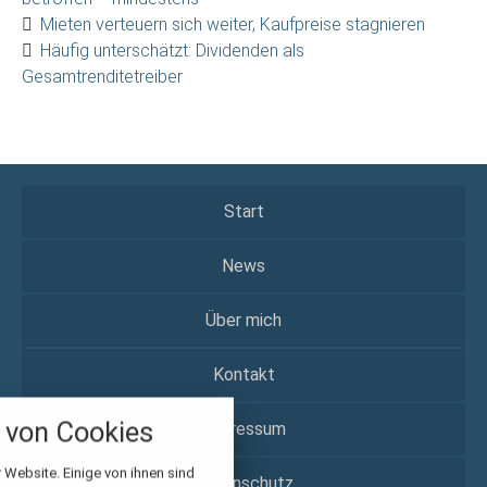
Mieten verteuern sich weiter, Kaufpreise stagnieren
Häufig unterschätzt: Dividenden als
Gesamtrenditetreiber
Start
News
Über mich
Kontakt
nstellungen
über alle verwendeten Cookies und
von Cookies
Impressum
chkeit folgende Kategorien zu
r zu blockieren.
 Website. Einige von ihnen sind
Datenschutz