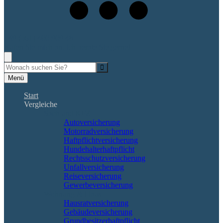
+49 (561) 400 909 48
Rufen Sie mich an, ich berate Sie gerne!
Suche
Menü
Start
Vergleiche
Sach und KFZ
Autoversicherung
Motorradversicherung
Haftpflichtversicherung
Hundehalterhaftpflicht
Rechtsschutzversicherung
Unfallversicherung
Reiseversicherung
Gewerbeversicherung
Wohnung & Haus
Hausratversicherung
Gebäudeversicherung
Grundbesitzerhaftpflicht