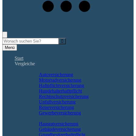
+49 (561) 400 909 48
Rufen Sie mich an, ich berate Sie gerne!
Suche
Menü
Start
Vergleiche
Sach und KFZ
Autoversicherung
Motorradversicherung
Haftpflichtversicherung
Hundehalterhaftpflicht
Rechtsschutzversicherung
Unfallversicherung
Reiseversicherung
Gewerbeversicherung
Wohnung & Haus
Hausratversicherung
Gebäudeversicherung
Grundbesitzerhaftpflicht