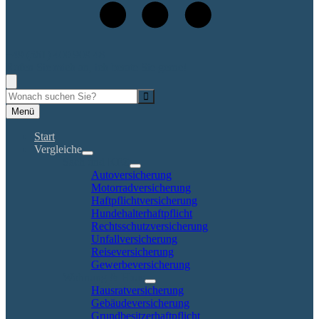
+49 (561) 400 909 48
Rufen Sie mich an, ich berate Sie gerne!
Suche
Menü
Start
Vergleiche
Sach und KFZ
Autoversicherung
Motorradversicherung
Haftpflichtversicherung
Hundehalterhaftpflicht
Rechtsschutzversicherung
Unfallversicherung
Reiseversicherung
Gewerbeversicherung
Wohnung & Haus
Hausratversicherung
Gebäudeversicherung
Grundbesitzerhaftpflicht