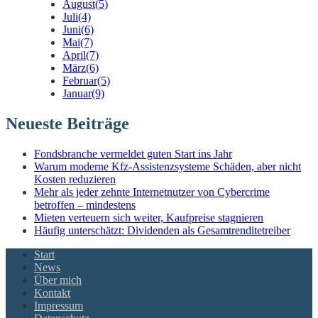
August
(5)
Juli
(4)
Juni
(6)
Mai
(7)
April
(7)
März
(6)
Februar
(5)
Januar
(9)
Neueste Beiträge
Fondsbranche vermeldet guten Start ins Jahr
Warum moderne Kfz-Assistenzsysteme Schäden, aber nicht
Kosten reduzieren
Mehr als jeder zehnte Internetnutzer von Cybercrime
betroffen – mindestens
Mieten verteuern sich weiter, Kaufpreise stagnieren
Häufig unterschätzt: Dividenden als Gesamtrenditetreiber
Start
News
Über mich
Kontakt
Impressum