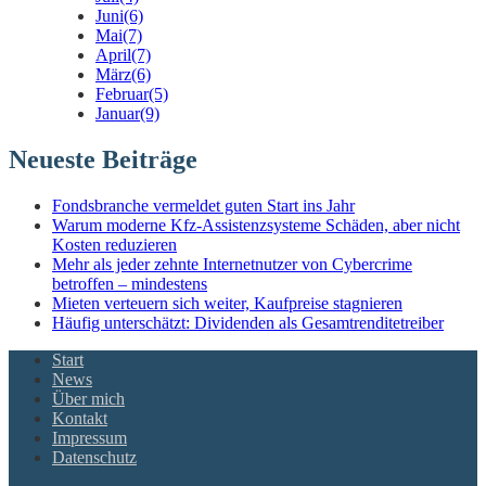
Juni
(6)
Mai
(7)
April
(7)
März
(6)
Februar
(5)
Januar
(9)
Neueste Beiträge
Fondsbranche vermeldet guten Start ins Jahr
Warum moderne Kfz-Assistenzsysteme Schäden, aber nicht
Kosten reduzieren
Mehr als jeder zehnte Internetnutzer von Cybercrime
betroffen – mindestens
Mieten verteuern sich weiter, Kaufpreise stagnieren
Häufig unterschätzt: Dividenden als Gesamtrenditetreiber
Start
News
Über mich
Kontakt
Impressum
Datenschutz