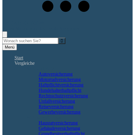
+49 (561) 400 909 48
Rufen Sie mich an, ich berate Sie gerne!
Suche
Menü
Start
Vergleiche
Sach und KFZ
Autoversicherung
Motorradversicherung
Haftpflichtversicherung
Hundehalterhaftpflicht
Rechtsschutzversicherung
Unfallversicherung
Reiseversicherung
Gewerbeversicherung
Wohnung & Haus
Hausratversicherung
Gebäudeversicherung
Grundbesitzerhaftpflicht