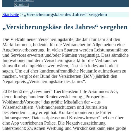
Kontakt
Startseite
>
„Versicherungskäse des Jahres“ vergeben
„Versicherungskäse des Jahres“ vergeben
Die Vielzahl neuer Versicherungstarife, die Jahr für Jahr auf den
Markt kommen, bedeutet für die Verbraucher im Allgemeinen eine
Angebotsverbesserung. In vielen Sparten werden Leistungsumfänge
und Services erweitert und/oder Prämien vergünstigt. Dass sämtliche
Innovationen auf dem Versicherungsmarkt für die Verbraucher
sinnvoll und empfehlenswert wären, lässt sich indes auch nicht
sagen. Um auf eher kundenunfreundliche Neutarife aufmerksam zu
machen, vergibt der Bund der Versicherten (BdV) jährlich den
Negativpreis „Versicherungskäse des Jahres“.
2019 heißt der „Gewinner“ Liechtenstein Life Assurances AG,
deren fondsgebundene Rentenversicherung „Prosperity –
WohlstandsVorsorge“ das größte Missfallen der – aus
Wissenschaftlern, Verbraucherschützern und Journalisten
bestehenden – Jury erregt hat. Konkret monieren die Prüfer
„Intransparenz, Datenstriptease und Kostenwirrwarr“ bei der über
eine App vertriebenen Police. Die Negativauszeichnung
unterstreicht: Zwischen Werbung und Wirklichkeit kann eine große