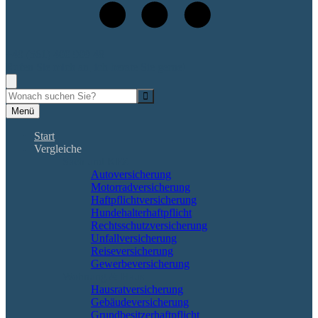
+49 (561) 400 909 48
Rufen Sie mich an, ich berate Sie gerne!
Suche
Menü
Start
Vergleiche
Sach und KFZ
Autoversicherung
Motorradversicherung
Haftpflichtversicherung
Hundehalterhaftpflicht
Rechtsschutzversicherung
Unfallversicherung
Reiseversicherung
Gewerbeversicherung
Wohnung & Haus
Hausratversicherung
Gebäudeversicherung
Grundbesitzerhaftpflicht