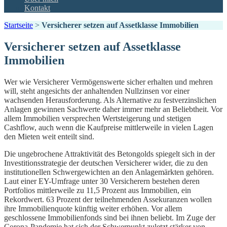
Kontakt
Startseite
>
Versicherer setzen auf Assetklasse Immobilien
Versicherer setzen auf Assetklasse
Immobilien
Wer wie Versicherer Vermögenswerte sicher erhalten und mehren
will, steht angesichts der anhaltenden Nullzinsen vor einer
wachsenden Herausforderung. Als Alternative zu festverzinslichen
Anlagen gewinnen Sachwerte daher immer mehr an Beliebtheit. Vor
allem Immobilien versprechen Wertsteigerung und stetigen
Cashflow, auch wenn die Kaufpreise mittlerweile in vielen Lagen
den Mieten weit enteilt sind.
Die ungebrochene Attraktivität des Betongolds spiegelt sich in der
Investitionsstrategie der deutschen Versicherer wider, die zu den
institutionellen Schwergewichten an den Anlagemärkten gehören.
Laut einer EY-Umfrage unter 30 Versicherern bestehen deren
Portfolios mittlerweile zu 11,5 Prozent aus Immobilien, ein
Rekordwert. 63 Prozent der teilnehmenden Assekuranzen wollen
ihre Immobilienquote künftig weiter erhöhen. Vor allem
geschlossene Immobilienfonds sind bei ihnen beliebt. Im Zuge der
Corona-Pandemie hat sich der Schwerpunkt zuletzt stärker von