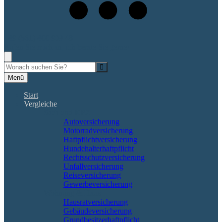
+49 (561) 400 909 48
Rufen Sie mich an, ich berate Sie gerne!
Suche
Menü
Start
Vergleiche
Sach und KFZ
Autoversicherung
Motorradversicherung
Haftpflichtversicherung
Hundehalterhaftpflicht
Rechtsschutzversicherung
Unfallversicherung
Reiseversicherung
Gewerbeversicherung
Wohnung & Haus
Hausratversicherung
Gebäudeversicherung
Grundbesitzerhaftpflicht