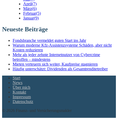
April
(7)
März
(6)
Februar
(5)
Januar
(9)
Neueste Beiträge
Fondsbranche vermeldet guten Start ins Jahr
Warum moderne Kfz-Assistenzsysteme Schäden, aber nicht
Kosten reduzieren
Mehr als jeder zehnte Internetnutzer von Cybercrime
betroffen – mindestens
Mieten verteuern sich weiter, Kaufpreise stagnieren
Häufig unterschätzt: Dividenden als Gesamtrenditetreiber
Start
News
Über mich
Kontakt
Impressum
Datenschutz
© 2026 Finanz- und Versicherungsmakler
twin Homepages