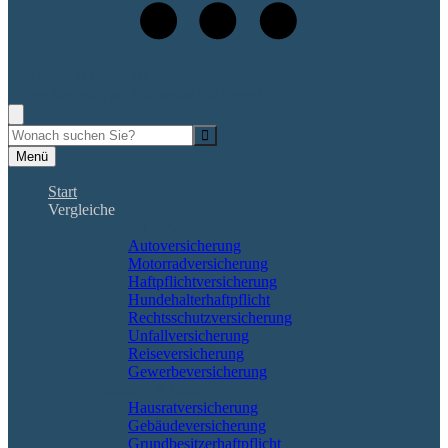
+49 (561) 400 909 48
Rufen Sie mich an, ich berate Sie gerne!
Suche
Menü
Start
Vergleiche
Sach und KFZ
Autoversicherung
Motorradversicherung
Haftpflichtversicherung
Hundehalterhaftpflicht
Rechtsschutzversicherung
Unfallversicherung
Reiseversicherung
Gewerbeversicherung
Wohnung & Haus
Hausratversicherung
Gebäudeversicherung
Grundbesitzerhaftpflicht