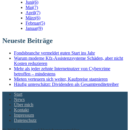
Juni
(6)
Mai
(7)
April
(7)
März
(6)
Februar
(5)
Januar
(9)
Neueste Beiträge
Fondsbranche vermeldet guten Start ins Jahr
Warum moderne Kfz-Assistenzsysteme Schäden, aber nicht
Kosten reduzieren
Mehr als jeder zehnte Internetnutzer von Cybercrime
betroffen – mindestens
Mieten verteuern sich weiter, Kaufpreise stagnieren
Häufig unterschätzt: Dividenden als Gesamtrenditetreiber
Start
News
Über mich
Kontakt
Impressum
Datenschutz