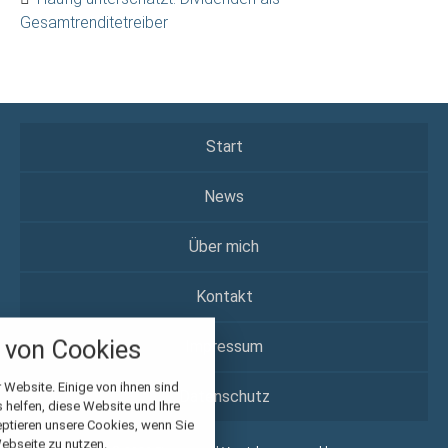
Gesamtrenditetreiber
Start
News
Über mich
Kontakt
nstellungen
über alle verwendeten Cookies und
von Cookies
Impressum
chkeit folgende Kategorien zu
r zu blockieren.
 Website. Einige von ihnen sind
Datenschutz
helfen, diese Website und Ihre
Notwendig
eptieren unsere Cookies, wenn Sie
ebseite zu nutzen.