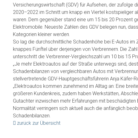
Versicherungswirtschaft (GDV) für Aufsehen, der zufolge 
2020–2022 im Schnitt um knapp ein Viertel kostspieliger 
waren. Dem gegenüber stand eine um 15 bis 20 Prozent ge
Elektromobile. Neueste Zahlen des GDV belegen nun, dass 
Kategorien kleiner werden.
So lag die durchschnittliche Schadenhöhe bei E-Autos im
knappes Fünftel über derjenigen von Verbrennern. Die Zahl
unterschritt die Verbrenner-Vergleichszahl um 10 bis 15 Pr
„Je mehr Elektroautos auf der Straße unterwegs sind, dest
Schadenbilanzen von vergleichbaren Autos mit Verbrennun
stellvertretende GDV-Hauptgeschäftsführerin Anja Käfer-Ro
„Elektroautos kommen zunehmend im Alltag an: Eine breiter
größeren Kundenkreis, zudem haben Werkstätten, Abschl
Gutachter inzwischen mehr Erfahrungen mit beschädigten E
Normalität verringern sich aktuell auch die anfänglich be
Schadenbilanzen.
zurück zur Übersicht