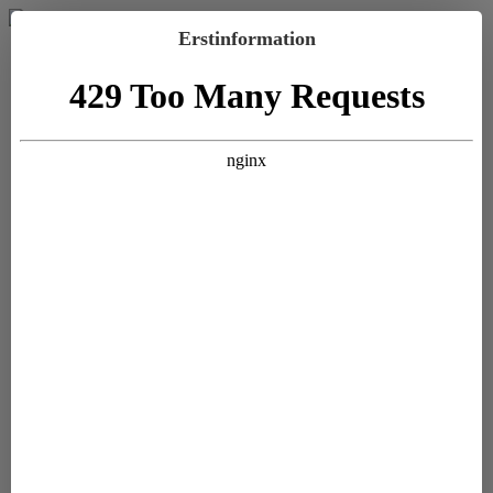
Erstinformation