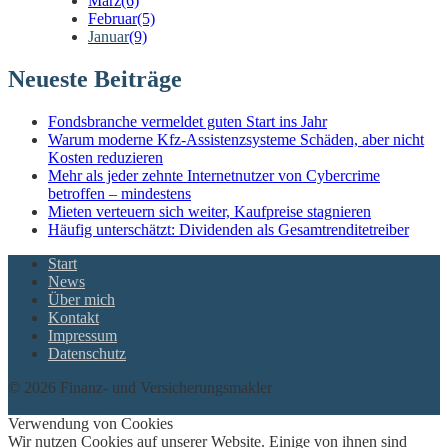
März
(6)
Februar
(5)
Januar
(9)
Neueste Beiträge
Fondsbranche vermeldet guten Start ins Jahr
Warum moderne Kfz-Assistenzsysteme Schäden, aber nicht
Kosten reduzieren
Mehr als jeder zehnte Internetnutzer von Cybercrime
betroffen – mindestens
Mieten verteuern sich weiter, Kaufpreise stagnieren
Häufig unterschätzt: Dividenden als Gesamtrenditetreiber
Start
News
Über mich
Kontakt
Impressum
Datenschutz
© 2026 Finanz- und Versicherungsmakler
twin Homepages
Verwendung von Cookies
Wir nutzen Cookies auf unserer Website. Einige von ihnen sind