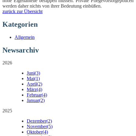
hohe Eigenanteile berappen müssen. Private Pflegevorsorgepolicen
werden daher nichts von ihrer Bedeutung einbüßen.
zurück zur Übersicht
Kategorien
Allgemein
Newsarchiv
2026
Juni
(3)
Mai
(1)
April
(2)
März
(4)
Februar
(4)
Januar
(2)
2025
Dezember
(2)
November
(5)
Oktober
(4)