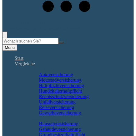
+49 (561) 400 909 48
Rufen Sie mich an, ich berate Sie gerne!
Suche
Menü
Start
Vergleiche
Sach und KFZ
Autoversicherung
Motorradversicherung
Haftpflichtversicherung
Hundehalterhaftpflicht
Rechtsschutzversicherung
Unfallversicherung
Reiseversicherung
Gewerbeversicherung
Wohnung & Haus
Hausratversicherung
Gebäudeversicherung
Grundbesitzerhaftpflicht