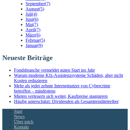
September
(7)
August
(5)
Juli
(4)
Juni
(6)
Mai
(7)
April
(7)
März
(6)
Februar
(5)
Januar
(9)
Neueste Beiträge
Fondsbranche vermeldet guten Start ins Jahr
Warum moderne Kfz-Assistenzsysteme Schäden, aber nicht
Kosten reduzieren
Mehr als jeder zehnte Internetnutzer von Cybercrime
betroffen – mindestens
Mieten verteuern sich weiter, Kaufpreise stagnieren
Häufig unterschätzt: Dividenden als Gesamtrenditetreiber
Start
News
Über mich
Kontakt