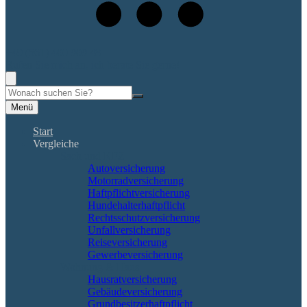
+49 (561) 400 909 48
Rufen Sie mich an, ich berate Sie gerne!
Suche
Menü
Start
Vergleiche
Sach und KFZ
Autoversicherung
Motorradversicherung
Haftpflichtversicherung
Hundehalterhaftpflicht
Rechtsschutzversicherung
Unfallversicherung
Reiseversicherung
Gewerbeversicherung
Wohnung & Haus
Hausratversicherung
Gebäudeversicherung
Grundbesitzerhaftpflicht