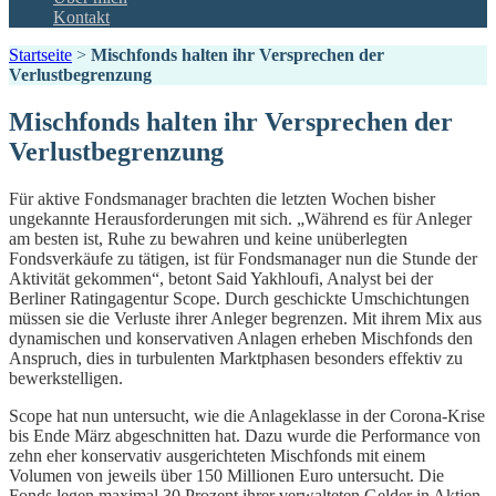
Kontakt
Startseite
>
Mischfonds halten ihr Versprechen der
Verlustbegrenzung
Mischfonds halten ihr Versprechen der
Verlustbegrenzung
Für aktive Fondsmanager brachten die letzten Wochen bisher
ungekannte Herausforderungen mit sich. „Während es für Anleger
am besten ist, Ruhe zu bewahren und keine unüberlegten
Fondsverkäufe zu tätigen, ist für Fondsmanager nun die Stunde der
Aktivität gekommen“, betont Said Yakhloufi, Analyst bei der
Berliner Ratingagentur Scope. Durch geschickte Umschichtungen
müssen sie die Verluste ihrer Anleger begrenzen. Mit ihrem Mix aus
dynamischen und konservativen Anlagen erheben Mischfonds den
Anspruch, dies in turbulenten Marktphasen besonders effektiv zu
bewerkstelligen.
Scope hat nun untersucht, wie die Anlageklasse in der Corona-Krise
bis Ende März abgeschnitten hat. Dazu wurde die Performance von
zehn eher konservativ ausgerichteten Mischfonds mit einem
Volumen von jeweils über 150 Millionen Euro untersucht. Die
Fonds legen maximal 30 Prozent ihrer verwalteten Gelder in Aktien