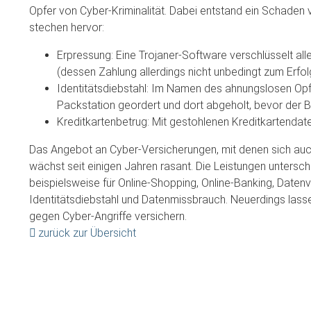
Opfer von Cyber-Kriminalität. Dabei entstand ein Schaden v
stechen hervor:
Erpressung: Eine Trojaner-Software verschlüsselt alle
(dessen Zahlung allerdings nicht unbedingt zum Erfolg
Identitätsdiebstahl: Im Namen des ahnungslosen Opf
Packstation geordert und dort abgeholt, bevor der Be
Kreditkartenbetrug: Mit gestohlenen Kreditkartenda
Das Angebot an Cyber-Versicherungen, mit denen sich au
wächst seit einigen Jahren rasant. Die Leistungen untersche
beispielsweise für Online-Shopping, Online-Banking, Date
Identitätsdiebstahl und Datenmissbrauch. Neuerdings l
gegen Cyber-Angriffe versichern.
zurück zur Übersicht