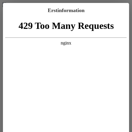
Erstinformation