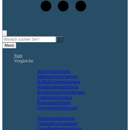
+49 (561) 400 909 48
Rufen Sie mich an, ich berate Sie gerne!
Suche
Menü
Start
Vergleiche
Sach und KFZ
Autoversicherung
Motorradversicherung
Haftpflichtversicherung
Hundehalterhaftpflicht
Rechtsschutzversicherung
Unfallversicherung
Reiseversicherung
Gewerbeversicherung
Wohnung & Haus
Hausratversicherung
Gebäudeversicherung
Grundbesitzerhaftpflicht