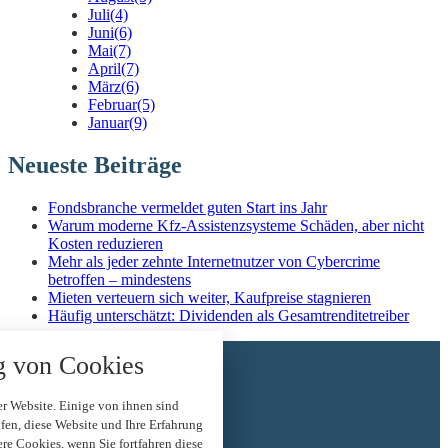
Juli
(4)
Juni
(6)
Mai
(7)
April
(7)
März
(6)
Februar
(5)
Januar
(9)
Neueste Beiträge
Fondsbranche vermeldet guten Start ins Jahr
Warum moderne Kfz-Assistenzsysteme Schäden, aber nicht
Kosten reduzieren
Mehr als jeder zehnte Internetnutzer von Cybercrime
betroffen – mindestens
Mieten verteuern sich weiter, Kaufpreise stagnieren
Häufig unterschätzt: Dividenden als Gesamtrenditetreiber
nstellungen
Start
 über alle verwendeten Cookies und
 von Cookies
News
t folgende Kategorien zu akzeptieren
Über mich
blockieren.
Kontakt
r Website. Einige von ihnen sind
Impressum
en, diese Website und Ihre Erfahrung
Datenschutz
Notwendig
ere Cookies, wenn Sie fortfahren diese