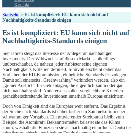
Kontakt
Startseite
>
Es ist kompliziert: EU kann sich nicht auf
Nachhaltigkeits-Standards einigen
Es ist kompliziert: EU kann sich nicht auf
Nachhaltigkeits-Standards einigen
Seit Jahren steigt das Interesse der Anleger an nachhaltigen
Investments. Der Wildwuchs auf diesem Markt ist allerdings
unüberschaubar, da nahezu jeder Anbieter seine eigenen
Nachhaltigkeits-Kriterien definiert. Sinnvoll erscheint daher das
Vorhaben der EU-Kommission, einheitliche Standards festzulegen.
Damit soll einerseits „Greenwashing“ verhindert werden, also ein
„grüner Anstrich“ für Geldanlagen, die eigentlich kaum oder gar
nicht nachhaltig sind. Andererseits sollen vergleichbare Kriterien
grenzüberschreitende Investitionen innerhalb Europas erleichtern.
Doch von Einigkeit sind die Europäer weit entfernt. Das Ergebnis
der Suche nach Standards ist daher bisher ein Sammelsurium eher
schwammiger Vorgaben. Ein gravierender Streitpunkt bleibt zum
Beispiel die Atomkraft. Bekanntermaßen belastet sie das Klima
kaum, weshalb die Franzosen sie als nachhaltig einordnen. Deutsche
oder österreichische nachhaltige Fonds dagegen klammern