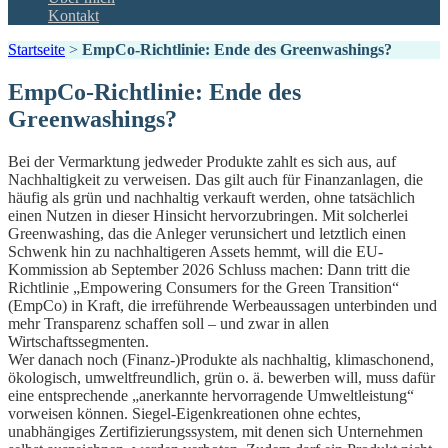
Kontakt
Startseite
>
EmpCo-Richtlinie: Ende des Greenwashings?
EmpCo-Richtlinie: Ende des
Greenwashings?
Bei der Vermarktung jedweder Produkte zahlt es sich aus, auf
Nachhaltigkeit zu verweisen. Das gilt auch für Finanzanlagen, die
häufig als grün und nachhaltig verkauft werden, ohne tatsächlich
einen Nutzen in dieser Hinsicht hervorzubringen. Mit solcherlei
Greenwashing, das die Anleger verunsichert und letztlich einen
Schwenk hin zu nachhaltigeren Assets hemmt, will die EU-
Kommission ab September 2026 Schluss machen: Dann tritt die
Richtlinie „Empowering Consumers for the Green Transition“
(EmpCo) in Kraft, die irreführende Werbeaussagen unterbinden und
mehr Transparenz schaffen soll – und zwar in allen
Wirtschaftssegmenten.
Wer danach noch (Finanz-)Produkte als nachhaltig, klimaschonend,
ökologisch, umweltfreundlich, grün o. ä. bewerben will, muss dafür
eine entsprechende „anerkannte hervorragende Umweltleistung“
vorweisen können. Siegel-Eigenkreationen ohne echtes,
unabhängiges Zertifizierungssystem, mit denen sich Unternehmen