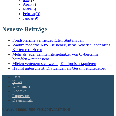
April
(7)
März
(6)
Februar
(5)
Januar
(9)
Neueste Beiträge
Fondsbranche vermeldet guten Start ins Jahr
Warum moderne Kfz-Assistenzsysteme Schäden, aber nicht
Kosten reduzieren
Mehr als jeder zehnte Internetnutzer von Cybercrime
betroffen – mindestens
Mieten verteuern sich weiter, Kaufpreise stagnieren
Häufig unterschätzt: Dividenden als Gesamtrenditetreiber
Start
News
Über mich
Kontakt
Impressum
Datenschutz
© 2026 Finanz- und Versicherungsmakler
twin Homepages