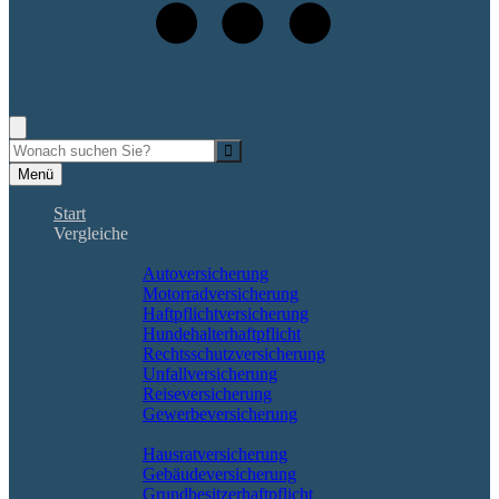
+49 (561) 400 909 48
Rufen Sie mich an, ich berate Sie gerne!
Suche
Menü
Start
Vergleiche
Sach und KFZ
Autoversicherung
Motorradversicherung
Haftpflichtversicherung
Hundehalterhaftpflicht
Rechtsschutzversicherung
Unfallversicherung
Reiseversicherung
Gewerbeversicherung
Wohnung & Haus
Hausratversicherung
Gebäudeversicherung
Grundbesitzerhaftpflicht