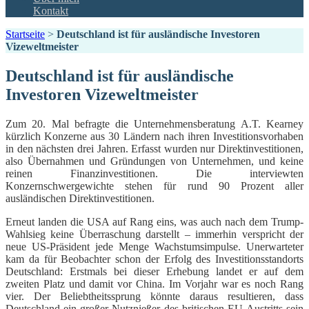
Kontakt
Startseite
>
Deutschland ist für ausländische Investoren
Vizeweltmeister
Deutschland ist für ausländische
Investoren Vizeweltmeister
Zum 20. Mal befragte die Unternehmensberatung A.T. Kearney
kürzlich Konzerne aus 30 Ländern nach ihren Investitionsvorhaben
in den nächsten drei Jahren. Erfasst wurden nur Direktinvestitionen,
also Übernahmen und Gründungen von Unternehmen, und keine
reinen Finanzinvestitionen. Die interviewten
Konzernschwergewichte stehen für rund 90 Prozent aller
ausländischen Direktinvestitionen.
Erneut landen die USA auf Rang eins, was auch nach dem Trump-
Wahlsieg keine Überraschung darstellt – immerhin verspricht der
neue US-Präsident jede Menge Wachstumsimpulse. Unerwarteter
kam da für Beobachter schon der Erfolg des Investitionsstandorts
Deutschland: Erstmals bei dieser Erhebung landet er auf dem
zweiten Platz und damit vor China. Im Vorjahr war es noch Rang
vier. Der Beliebtheitssprung könnte daraus resultieren, dass
Deutschland ein großer Nutznießer des britischen EU-Austritts sein