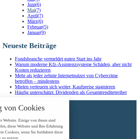
Juni
(6)
Mai
(7)
April
(7)
März
(6)
Februar
(5)
Januar
(9)
Neueste Beiträge
Fondsbranche vermeldet guten Start ins Jahr
Warum moderne Kfz-Assistenzsysteme Schäden, aber nicht
Kosten reduzieren
Mehr als jeder zehnte Internetnutzer von Cybercrime
betroffen – mindestens
Mieten verteuern sich weiter, Kaufpreise stagnieren
Häufig unterschätzt: Dividenden als Gesamtrenditetreiber
nstellungen
Start
 über alle verwendeten Cookies und
 von Cookies
News
t folgende Kategorien zu akzeptieren
Über mich
blockieren.
Kontakt
r Website. Einige von ihnen sind
Impressum
en, diese Website und Ihre Erfahrung
Datenschutz
Notwendig
ere Cookies, wenn Sie fortfahren diese
 zu nutzen.