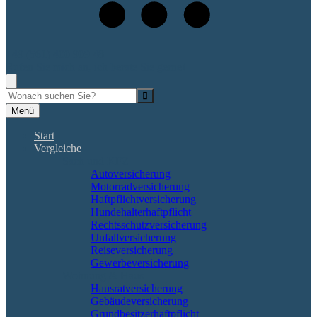
+49 (561) 400 909 48
Rufen Sie mich an, ich berate Sie gerne!
Suche
Menü
Start
Vergleiche
Sach und KFZ
Autoversicherung
Motorradversicherung
Haftpflichtversicherung
Hundehalterhaftpflicht
Rechtsschutzversicherung
Unfallversicherung
Reiseversicherung
Gewerbeversicherung
Wohnung & Haus
Hausratversicherung
Gebäudeversicherung
Grundbesitzerhaftpflicht